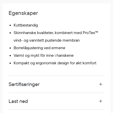
Regnfrakker
Bukser
Egenskaper
Selebukser
Tilbehør
Kuttbestandig
Skinnhanske kvaliteter, kombinert med ProTex™
vind- og vanntett pustende membran
Flyt- og redningsprodukter
Borrelåsjustering ved ermene
Flytevester
Varmt og mykt fôr inne i hanskene
Oppblåsbare vester
Kompakt og ergonomisk design for økt komfort
Redningsvester
Hybridvester
Flytejakker
Sertifiseringer
Flytebukser
Flytedrakter
Tilbehør og reservedeler
Last ned