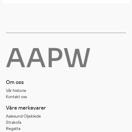
Egenskaper
Ull
Flammehemmende
Synlighet
Multinorm
Stretch
Vanntett
Isolerende
Flyt
Om oss
Vår historie
Fottøy
Kontakt oss
Vernesko
Våre merkevarer
Fottøy uten vern
Aalesund Oljeklede
Innleggssåler
Strakofa
Tilbehør
Regatta