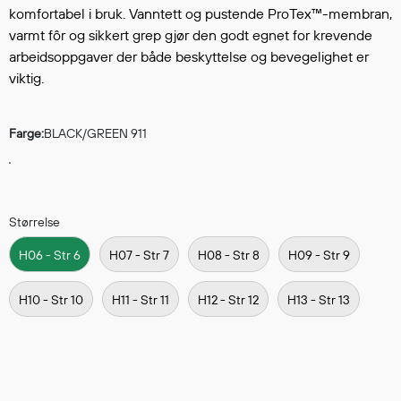
Hodevern
komfortabel i bruk. Vanntett og pustende ProTex™-membran,
Førstehjelp
varmt fôr og sikkert grep gjør den godt egnet for krevende
Hørselvern
arbeidsoppgaver der både beskyttelse og bevegelighet er
Øye- og ansiktsvern
viktig.
Åndedrettsvern
Fallsikring
Farge:
BLACK/GREEN 911
Korttidsdresser
Hansker
Sko
Hodelykter
Størrelse
Gassmålere
H06 - Str 6
H07 - Str 7
H08 - Str 8
H09 - Str 9
H10 - Str 10
H11 - Str 11
H12 - Str 12
H13 - Str 13
Regnklær
Regnjakker
Anorakker
Forkle