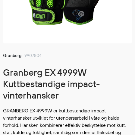
GÅ TIL ØNSKELISTEN
Jakker
med T
Anorakker
skjorte
Frakker
og trø
Mellomlag
Se fler
T-skjorter og gensere
saker
Vester
Bukser
Granberg
9907804
Selebukser
Granberg EX 4999W
Kjeledresser
Shortser
Kuttbestandige impact-
Ull
vinterhansker
Ryggsekker
Tilbehør
GRANBERG EX 4999W er kuttbestandige impact-
vinterhansker utviklet for utendørsarbeid i våte og kalde
forhold. Hansken kombinerer effektiv beskyttelse mot kutt,
Verneutstyr
støt, kulde og fuktighet, samtidig som den er fleksibel og