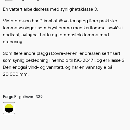
Hodevern
Førstehjelp
En vattert arbeidsdress med synlighetsklasse 3.
Hørselvern
Vinterdressen har PrimaLoft® vattering og flere praktiske
Øye- og ansiktsvern
lommeløsninger, som brystlomme med kartlomme, snølås i
Åndedrettsvern
nedkant, avtagbar hette og tommestokklomme med
Fallsikring
drenering.
Korttidsdresser
Som flere andre plagg i Dovre-serien, er dressen sertifisert
Hansker
som synlig bekledning i henhold til ISO 20471, og er klasse 3.
Sko
Den er også vind- og vanntett, og har en vannsøyle på
Hodelykter
20 000 mm.
Gassmålere
Farge:
Fl. gul/svart 339
Regnklær
Regnjakker
Anorakker
Forkle