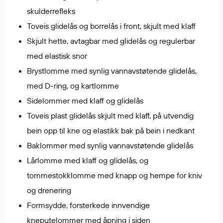
Egenskaper
skulderrefleks
Ull
Toveis glidelås og borrelås i front, skjult med klaff
Flammehemmende
Skjult hette, avtagbar med glidelås og regulerbar
Synlighet
med elastisk snor
Multinorm
Brystlomme med synlig vannavstøtende glidelås,
Stretch
med D-ring, og kartlomme
Vanntett
Sidelommer med klaff og glidelås
Isolerende
Toveis plast glidelås skjult med klaff, på utvendig
Flyt
bein opp til kne og elastikk bak på bein i nedkant
Baklommer med synlig vannavstøtende glidelås
Fottøy
Lårlomme med klaff og glidelås, og
Vernesko
tommestokklomme med knapp og hempe for kniv
Fottøy uten vern
og drenering
Innleggssåler
Formsydde, forsterkede innvendige
Tilbehør
kneputelommer med åpning i siden