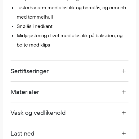
Justerbar erm med elastikk og borrelås, og ermribb
med tommelhull
Diverse
Snølås i nedkant
Hode- og lommelykter
Sekker og bagger
Midjejustering i livet med elastikk på baksiden, og
Hygiene
belte med klips
Mygg- og flåttmiddel
Sertifiseringer
Materialer
Vask og vedlikehold
Last ned