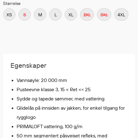
Størrelse
Regnfrakker
Bukser
XS
S
M
L
XL
2XL
3XL
4XL
Selebukser
Tilbehør
Flyt- og redningsprodukter
Flytevester
Egenskaper
Oppblåsbare vester
Redningsvester
Vannsøyle: 20 000 mm
Hybridvester
Pusteevne klasse 3, 15 < Ret <= 25
Flytejakker
Sydde og tapede sømmer, med vattering
Flytebukser
Glidelås på innsiden av jakken, for enkel tilgang for
Flytedrakter
rygglogo
Tilbehør og reservedeler
PRIMALOFT vattering, 100 g/m
50 mm segmentert påsveiset refleks, med