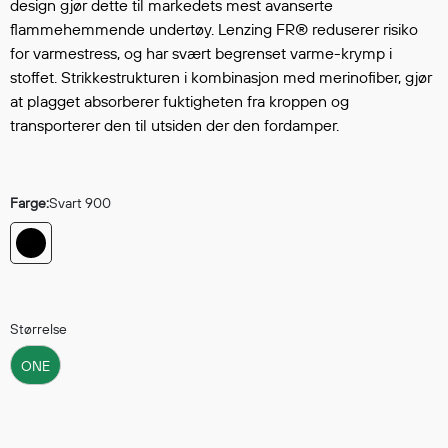
Hodevern
design gjør dette til markedets mest avanserte
flammehemmende undertøy. Lenzing FR® reduserer risiko
Førstehjelp
for varmestress, og har svært begrenset varme-krymp i
Hørselvern
stoffet. Strikkestrukturen i kombinasjon med merinofiber, gjør
Øye- og ansiktsvern
at plagget absorberer fuktigheten fra kroppen og
Åndedrettsvern
transporterer den til utsiden der den fordamper.
Fallsikring
Korttidsdresser
Hansker
Farge:
Svart 900
Sko
Hodelykter
Gassmålere
Størrelse
Regnklær
ONE
Regnjakker
Anorakker
Forkle