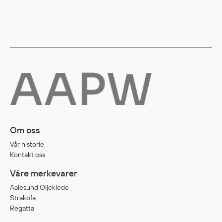
Egenskaper
Ull
Flammehemmende
Synlighet
Multinorm
Stretch
Vanntett
Isolerende
Flyt
Om oss
Vår historie
Kontakt oss
Fottøy
Vernesko
Våre merkevarer
Fottøy uten vern
Aalesund Oljeklede
Innleggssåler
Strakofa
Regatta
Tilbehør