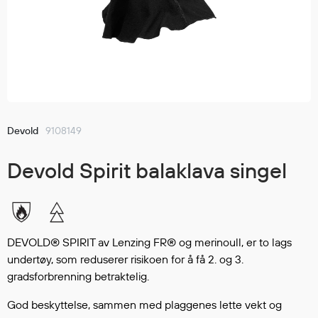
Jakker
med T
Anorakker
skjorte
Frakker
og trø
Mellomlag
Se fler
T-skjorter og gensere
saker
Vester
Bukser
Devold
9108149
Selebukser
Devold Spirit balaklava singel
Kjeledresser
Shortser
Ull
Ryggsekker
DEVOLD® SPIRIT av Lenzing FR® og merinoull, er to lags
Tilbehør
undertøy, som reduserer risikoen for å få 2. og 3.
gradsforbrenning betraktelig.
Verneutstyr
God beskyttelse, sammen med plaggenes lette vekt og