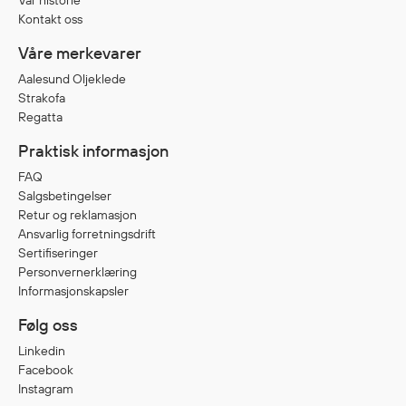
Vår historie
Kontakt oss
Våre merkevarer
Diverse
Hode- og lommelykter
Aalesund Oljeklede
Strakofa
Sekker og bagger
Regatta
Hygiene
Praktisk informasjon
Mygg- og flåttmiddel
FAQ
Salgsbetingelser
Retur og reklamasjon
Ansvarlig forretningsdrift
Sertifiseringer
Personvernerklæring
Informasjonskapsler
Følg oss
Linkedin
Facebook
Instagram