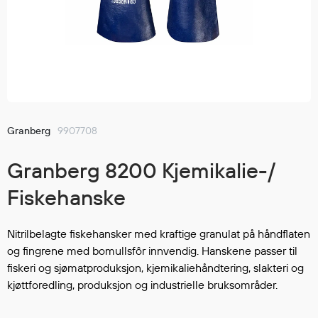
Jakker
med T
Anorakker
skjorte
Frakker
og trø
Mellomlag
Se fler
T-skjorter og gensere
saker
Vester
Bukser
Granberg
9907708
Selebukser
Granberg 8200 Kjemikalie-/
Kjeledresser
Shortser
Fiskehanske
Ull
Ryggsekker
Nitrilbelagte fiskehansker med kraftige granulat på håndflaten
Tilbehør
og fingrene med bomullsfôr innvendig. Hanskene passer til
fiskeri og sjømatproduksjon, kjemikaliehåndtering, slakteri og
kjøttforedling, produksjon og industrielle bruksområder.
Verneutstyr