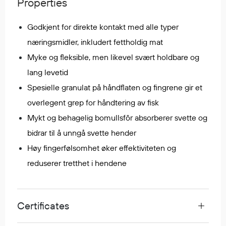
Properties
Regnfrakker
Bukser
Godkjent for direkte kontakt med alle typer
Selebukser
næringsmidler, inkludert fettholdig mat
Tilbehør
Myke og fleksible, men likevel svært holdbare og
lang levetid
Spesielle granulat på håndflaten og fingrene gir et
Flyt- og redningsprodukter
Life jackets
overlegent grep for håndtering av fisk
Oppblåsbare vester
Mykt og behagelig bomullsfôr absorberer svette og
Redningsvester
bidrar til å unngå svette hender
Hybridvester
Høy fingerfølsomhet øker effektiviteten og
Flytejakker
reduserer tretthet i hendene
Flytebukser
Flytedrakter
Tilbehør og reservedeler
Certificates