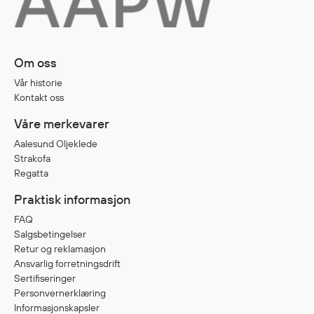
Egenskaper
Ull
Flammehemmende
Om oss
Synlighet
Vår historie
Multinorm
Kontakt oss
Stretch
Våre merkevarer
Vanntett
Aalesund Oljeklede
Isolerende
Strakofa
Flyt
Regatta
Praktisk informasjon
FAQ
Fottøy
Salgsbetingelser
Vernesko
Retur og reklamasjon
Fottøy uten vern
Ansvarlig forretningsdrift
Sertifiseringer
Innleggssåler
Personvernerklæring
Tilbehør
Informasjonskapsler