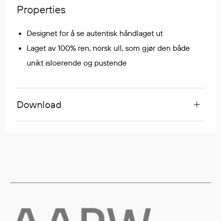
Regnfrakker
Properties
Bukser
Designet for å se autentisk håndlaget ut
Selebukser
Tilbehør
Laget av 100% ren, norsk ull, som gjør den både
unikt isloerende og pustende
Flyt- og redningsprodukter
Life jackets
Download
Oppblåsbare vester
Redningsvester
Hybridvester
Flytejakker
Flytebukser
Flytedrakter
Tilbehør og reservedeler