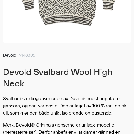
Jakker
med T
Anorakker
skjorte
Frakker
og trø
Mellomlag
Se fler
T-skjorter og gensere
saker
Vester
Bukser
Devold
9148306
Selebukser
Devold Svalbard Wool High
Kjeledresser
Shortser
Neck
Ull
Ryggsekker
Svalbard strikkegenser er en av Devolds mest populære
Tilbehør
gensere, og den varmeste. Den er laget av 100 % ren, norsk
ull, som gjør den både unikt isolerende og pustende.
Merk: Devold® Originals genserne er unisex-modeller
Verneutstyr
(herrestørrelser). Derfor anbefaler vi at damer går ned én