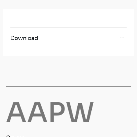
Regnfrakker
Bukser
Selebukser
Tilbehør
Download
Flyt- og redningsprodukter
Life jackets
Oppblåsbare vester
Redningsvester
Hybridvester
Flytejakker
Flytebukser
Flytedrakter
Tilbehør og reservedeler