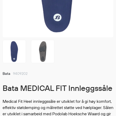
Jakker
med T
Anorakker
skjorte
Frakker
og trø
Mellomlag
Se fler
T-skjorter og gensere
saker
Vester
Bukser
Selebukser
Kjeledresser
Shortser
Bata
9409202
Ull
Ryggsekker
Bata MEDICAL FIT Innleggssåle
Tilbehør
Medical Fit Heel innleggssåle er utviklet for å gi høy komfort,
effektiv støtdemping og målrettet støtte ved hælplager. Sålen
Verneutstyr
er utviklet i samarbeid med Podolab Hoeksche Waard og gir