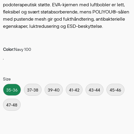
Hodevern
podoterapeutisk støtte. EVA-kjernen med luftbobler er lett,
Førstehjelp
fleksibel og svært støtabsorberende, mens POLIYOU®-sålen
Hørselvern
med pustende mesh gir god fukthåndtering, antibakterielle
Øye- og ansiktsvern
egenskaper, luktredusering og ESD-beskyttelse.
Åndedrettsvern
Fallsikring
Korttidsdresser
Color:
Navy 100
Hansker
Sko
Hodelykter
Size
Gassmålere
35-36
37-38
39-40
41-42
43-44
45-46
47-48
Regnklær
Regnjakker
Anorakker
Forkle