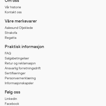
Om oss
Egenskaper
Vår historie
Ull
Kontakt oss
Flammehemmende
Våre merkevarer
Synlighet
Aalesund Oljeklede
Multinorm
Strakofa
Stretch
Regatta
Vanntett
Praktisk informasjon
Isolerende
FAQ
Flyt
Salgsbetingelser
Retur og reklamasjon
Ansvarlig forretningsdrift
Sertifiseringer
Fottøy
Personvernerklæring
Vernesko
Informasjonskapsler
Fottøy uten vern
Følg oss
Innleggssåler
Linkedin
Tilbehør
Facebook